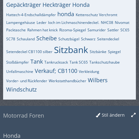
Gepäckträger Heckträger Honda
honda
Hattech-4-Endschalldämpfer
Kettenschutz Verchromt
Lampengehäuse
Leder
loch im Lichmaschinendeckel.
NHC08
Nivomat
Packtasche
Rahmen hat knick
Rizoma-Spiegel
Samurider
Sattler
SC65
Scheibe
SC78
Schauland
Schutzbügel
Schwarz
Seitendeckel
Sitzbank
Setendeckel CB1100 silber
Sitzbänke
Spiegel
Tank
Stoßdämpfer
Tankrucksack
Tank SC65
Tankschutzhaube
Verkauf; CB1100
Unfallmaschine
Verkleidung
Wilbers
Vorder- und Rückfender
Werkstatthandbücher
Windschutz
Motorrad Foren
Stil ändern
Honda