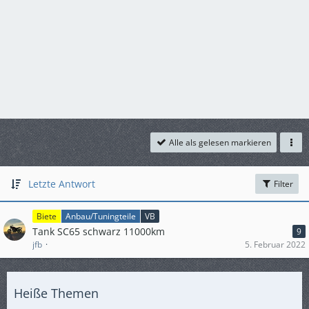
Alle als gelesen markieren
Letzte Antwort
Filter
Biete
Anbau/Tuningteile
VB
Tank SC65 schwarz 11000km
9
jfb
5. Februar 2022
Heiße Themen