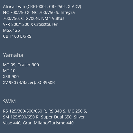
Africa Twin (CRF1000L, CRF250L, X-ADV)
NC 700/750 X, NC 700/750 S, Integra
700/750, CTX700N, NM4 Vultus
VFR 800/1200 X Crosstourer
MSX 125
CB 1100 EX/RS
Yamaha
MT-09, Tracer 900
MT-10
XSR 900
XV 950 (R/Racer), SCR950R
SWM
RS 125/300/500/650 R, RS 340 S, MC 250 S,
SM 125/500/650 R, Super Dual 650, Silver
Vase 440, Gran Milano/Turismo 440