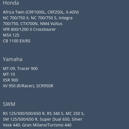
Honda
Africa Twin (CRF1000L, CRF250L, X-ADV)
NC 700/750 X, NC 700/750 S, Integra
700/750, CTX700N, NM4 Vultus
VFR 800/1200 X Crosstourer
MSX 125
CB 1100 EX/RS
Yamaha
MT-09, Tracer 900
MT-10
XSR 900
XV 950 (R/Racer), SCR950R
SWM
RS 125/300/500/650 R, RS 340 S, MC 250 S,
SM 125/500/650 R, Super Dual 650, Silver
Vase 440, Gran Milano/Turismo 440