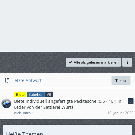
Alle als gelesen markieren
Letzte Antwort
Filter
Biete
Zubehör
VB
Biete individuell angefertigte Packtasche (0.5 - 1L?) in
3
Leder von der Sattlerei Würtz
nicki-nitro
10. Januar 2023
Heiße Themen