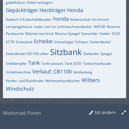
gabelhülsen
Gabel verbogen
Gepäckträger Heckträger Honda
honda
Hattech-4-Endschalldämpfer
Kettenschutz Verchromt
Lampengehäuse
Leder
loch im Lichmaschinendeckel.
NHC08
Nivomat
Packtasche
Rahmen hat knick
Rizoma-Spiegel
Samurider
Sattler
SC65
Scheibe
SC78
Schauland
Schutzbügel
Schwarz
Seitendeckel
Sitzbank
Setendeckel CB1100 silber
Sitzbänke
Spiegel
Tank
Stoßdämpfer
Tankrucksack
Tank SC65
Tankschutzhaube
Verkauf; CB1100
Unfallmaschine
Verkleidung
Wilbers
Vorder- und Rückfender
Werkstatthandbücher
Windschutz
Motorrad Foren
Stil ändern