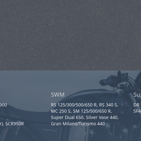
SWM
Su
 900
RS 125/300/500/650 R, RS 340 S,
DR 
MC 250 S, SM 125/500/650 R,
SF4
Super Dual 650, Silver Vase 440,
r), SCR950R
Gran Milano/Turismo 440