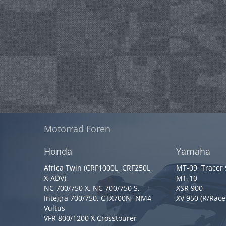
Motorrad Foren
Honda
Yamaha
Africa Twin (CRF1000L, CRF250L,
MT-09, Tracer
X-ADV)
MT-10
NC 700/750 X, NC 700/750 S,
XSR 900
Integra 700/750, CTX700N, NM4
XV 950 (R/Race
Vultus
VFR 800/1200 X Crosstourer