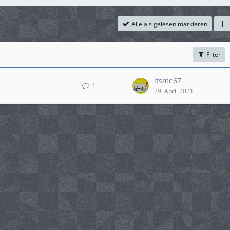
Alle als gelesen markieren
Filter
itsme67
1
29. April 2021