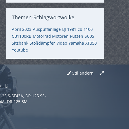
Themen-Schlagwortwolke
April 2023
Auspuffanlage
BJ 1981
cb 1100
CB1100RB
Motorrad Motoren
Putzen
SC05
Sitzbank
Stoßdämpfer
Video
Yamaha XT350
Youtube
Stil ändern
zuki
125 S-SF43A, DR 125 SE-
4A, DR 125 SM