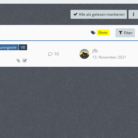
Alle als gelesen markieren
Biete
Filter
ningteile
VB
jfb
10
15. November 2021