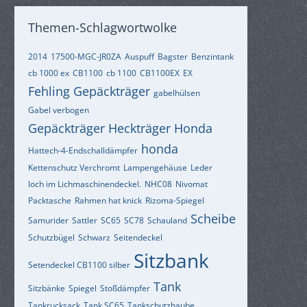
Themen-Schlagwortwolke
2014
17500-MGC-JR0ZA
Auspuff
Bagster
Benzintank
cb 1000 ex
CB1100
cb 1100
CB1100EX
EX
Fehling Gepäckträger
gabelhülsen
Gabel verbogen
Gepäckträger Heckträger Honda
honda
Hattech-4-Endschalldämpfer
Kettenschutz Verchromt
Lampengehäuse
Leder
loch im Lichmaschinendeckel.
NHC08
Nivomat
Packtasche
Rahmen hat knick
Rizoma-Spiegel
Scheibe
Samurider
Sattler
SC65
SC78
Schauland
Schutzbügel
Schwarz
Seitendeckel
Sitzbank
Setendeckel CB1100 silber
Tank
Sitzbänke
Spiegel
Stoßdämpfer
Tankrucksack
Tank SC65
Tankschutzhaube