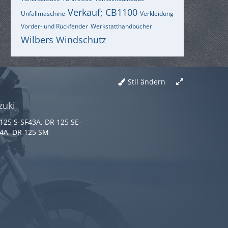
Verkauf; CB1100
Unfallmaschine
Verkleidung
Vorder- und Rückfender
Werkstatthandbücher
Wilbers
Windschutz
Stil ändern
zuki
125 S-SF43A, DR 125 SE-
4A, DR 125 SM