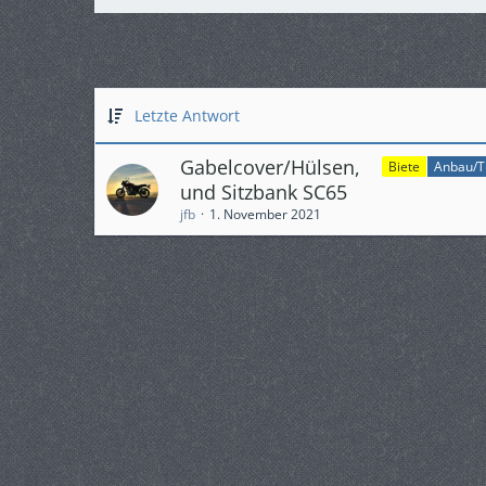
Letzte Antwort
Gabelcover/Hülsen,
Biete
Anbau/Tu
und Sitzbank SC65
jfb
1. November 2021