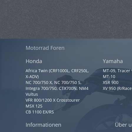
Motorrad Foren
Honda
Yamaha
Africa Twin (CRF1000L, CRF250L,
MT-09, Tracer
X-ADV)
MT-10
NC 700/750 X, NC 700/750 S,
XSR 900
Integra 700/750, CTX700N, NM4
XV 950 (R/Race
Vultus
VFR 800/1200 X Crosstourer
MSX 125
CB 1100 EX/RS
Informationen
Über u