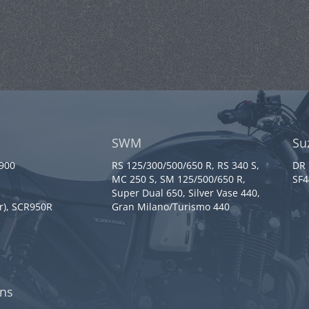
SWM
Su
 900
RS 125/300/500/650 R, RS 340 S,
DR 
MC 250 S, SM 125/500/650 R,
SF4
Super Dual 650, Silver Vase 440,
r), SCR950R
Gran Milano/Turismo 440
ns