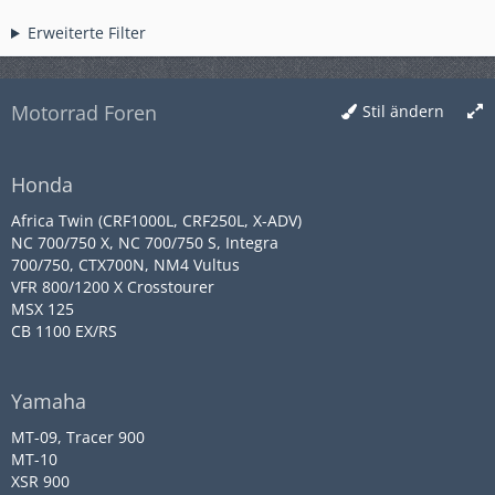
Erweiterte Filter
Motorrad Foren
Stil ändern
Honda
Africa Twin (CRF1000L, CRF250L, X-ADV)
NC 700/750 X, NC 700/750 S, Integra
700/750, CTX700N, NM4 Vultus
VFR 800/1200 X Crosstourer
MSX 125
CB 1100 EX/RS
Yamaha
MT-09, Tracer 900
MT-10
XSR 900