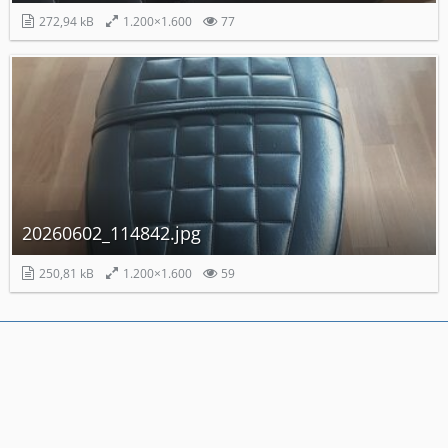
272,94 kB
1.200×1.600
77
20260602_114842.jpg
250,81 kB
1.200×1.600
59