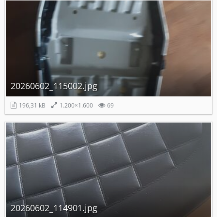
20260602_115002.jpg
196,31 kB
1.200×1.600
69
20260602_114901.jpg