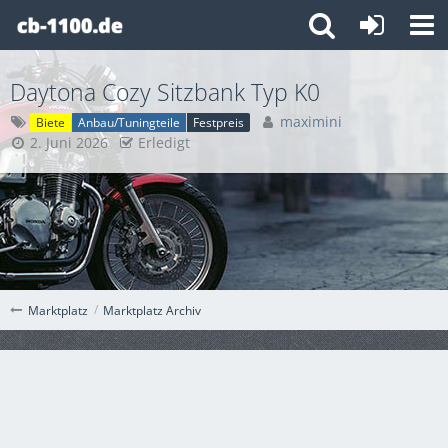
Daytona Cozy Sitzbank Typ K0
maximini
Biete
Anbau/Tuningteile
Festpreis
2. Juni 2026
Erledigt
Marktplatz Archiv
Marktplatz