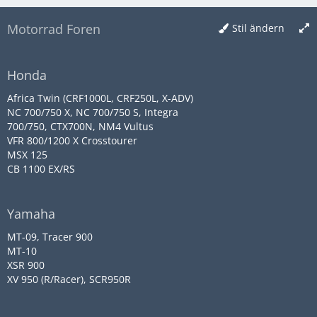
Motorrad Foren
Stil ändern
Honda
Africa Twin (CRF1000L, CRF250L, X-ADV)
NC 700/750 X, NC 700/750 S, Integra
700/750, CTX700N, NM4 Vultus
VFR 800/1200 X Crosstourer
MSX 125
CB 1100 EX/RS
Yamaha
MT-09, Tracer 900
MT-10
XSR 900
XV 950 (R/Racer), SCR950R