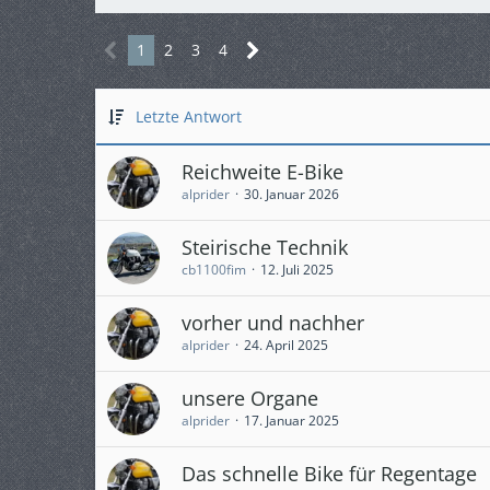
1
2
3
4
Letzte Antwort
Reichweite E-Bike
alprider
30. Januar 2026
Steirische Technik
cb1100fim
12. Juli 2025
vorher und nachher
alprider
24. April 2025
unsere Organe
alprider
17. Januar 2025
Das schnelle Bike für Regentage