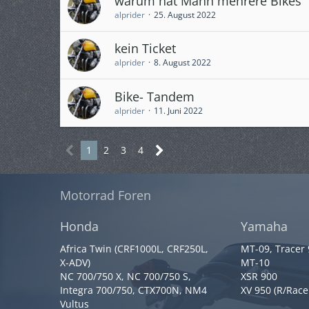
warum hat Mann mehrere Bikes
alprider
25. August 2022
kein Ticket
alprider
8. August 2022
Bike- Tandem
alprider
11. Juni 2022
1
2
3
4
Motorrad Foren
Honda
Yamaha
Africa Twin (CRF1000L, CRF250L,
MT-09, Tracer
X-ADV)
MT-10
NC 700/750 X, NC 700/750 S,
XSR 900
Integra 700/750, CTX700N, NM4
XV 950 (R/Race
Vultus