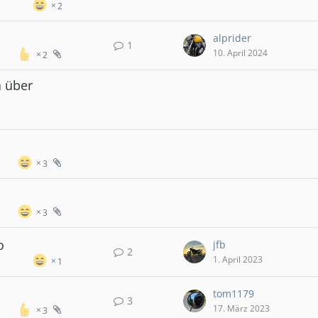
2
alprider
1
10. April 2024
2
 über
3
3
o
jfb
2
1. April 2023
1
tom1179
3
17. März 2023
3