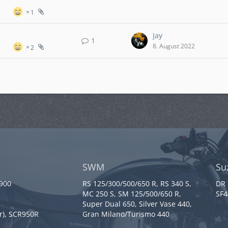
1
Jay
1
8. August 2022
2
SWM
Su
 900
RS 125/300/500/650 R, RS 340 S,
DR 
MC 250 S, SM 125/500/650 R,
SF4
Super Dual 650, Silver Vase 440,
r), SCR950R
Gran Milano/Turismo 440