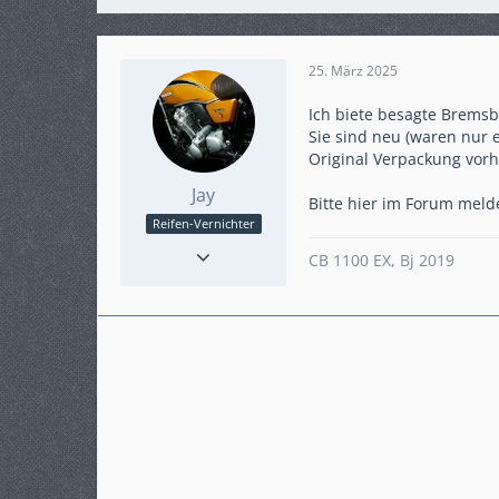
25. März 2025
Ich biete besagte Bremsb
Sie sind neu (waren nur 
Original Verpackung vorh
Jay
Bitte hier im Forum melde
Reifen-Vernichter
Reaktionen
26
CB 1100 EX, Bj 2019
Punkte
986
Beiträge
159
Karteneintrag
nein