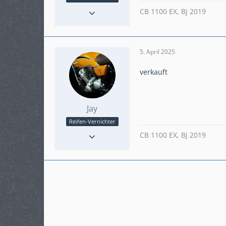
Reaktionen
26
CB 1100 EX, Bj 2019
Punkte
986
Beiträge
159
Karteneintrag
nein
5. April 2025
verkauft
Jay
Reifen-Vernichter
Reaktionen
26
CB 1100 EX, Bj 2019
Punkte
986
Beiträge
159
Karteneintrag
nein