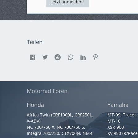
Jetzt anmelden!
Teilen
Motorrad Foren
Honda
Yamaha
Africa Twin (CRF1000L, CRF250L,
MT-09, Tracer
X-ADV)
MT-10
NC 700/750 X, NC 700/750 S,
XSR 900
Integra 700/750, CTX700N, NM4
XV 950 (R/Race