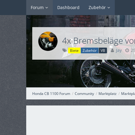
Forum
Dashboard
Zubehör
4x Bremsbeläge vor
Jay
2
Biete
Zubehör
VB
Honda CB 1100 Forum
Community
Marktplatz
Marktpl