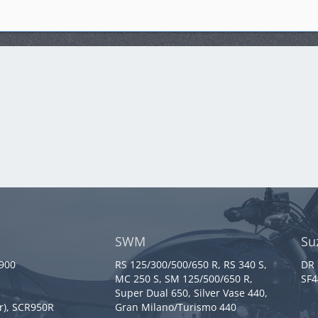
SWM
Su
 900
RS 125/300/500/650 R, RS 340 S,
DR 
MC 250 S, SM 125/500/650 R,
SF4
Super Dual 650, Silver Vase 440,
r), SCR950R
Gran Milano/Turismo 440