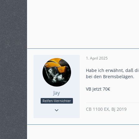
1. April 2025
Habe ich erwähnt, daß d
bei den Bremsbelägen.
VB jetzt 70€
Jay
Reifen-Vernichter
Reaktionen
26
CB 1100 EX, Bj 2019
Punkte
986
Beiträge
159
Karteneintrag
nein