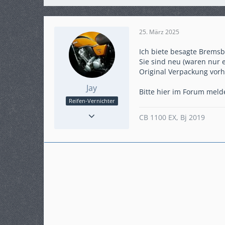
25. März 2025
Ich biete besagte Bremsb
Sie sind neu (waren nur 
Original Verpackung vorh
Jay
Bitte hier im Forum melde
Reifen-Vernichter
Reaktionen
26
CB 1100 EX, Bj 2019
Punkte
986
Beiträge
159
Karteneintrag
nein