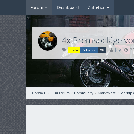
Forum
Dashboard
Zubehör
4x Bremsbeläge vor
Jay
2
Biete
Zubehör
VB
Honda CB 1100 Forum
Community
Marktplatz
Marktpl