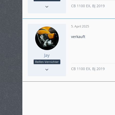
Reaktionen
26
CB 1100 EX, Bj 2019
Punkte
986
Beiträge
159
Karteneintrag
nein
5. April 2025
verkauft
Jay
Reifen-Vernichter
Reaktionen
26
CB 1100 EX, Bj 2019
Punkte
986
Beiträge
159
Karteneintrag
nein