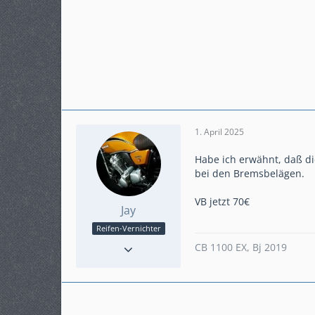
1. April 2025
Habe ich erwähnt, daß d
bei den Bremsbelägen.
VB jetzt 70€
Jay
Reifen-Vernichter
Reaktionen
26
CB 1100 EX, Bj 2019
Punkte
986
Beiträge
159
Karteneintrag
nein