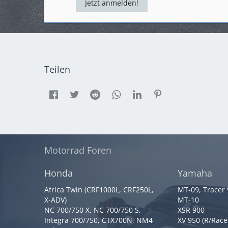
Jetzt anmelden!
Teilen
Motorrad Foren
Honda
Yamaha
Africa Twin (CRF1000L, CRF250L,
MT-09, Tracer
X-ADV)
MT-10
NC 700/750 X, NC 700/750 S,
XSR 900
Integra 700/750, CTX700N, NM4
XV 950 (R/Race