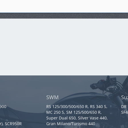
SWM
Su
 900
RS 125/300/500/650 R, RS 340 S,
DR 
MC 250 S, SM 125/500/650 R,
SF4
Super Dual 650, Silver Vase 440,
r), SCR950R
Gran Milano/Turismo 440