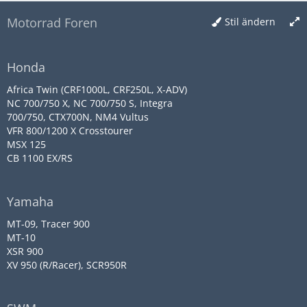
Motorrad Foren
Stil ändern
Honda
Africa Twin (CRF1000L, CRF250L, X-ADV)
NC 700/750 X, NC 700/750 S, Integra
700/750, CTX700N, NM4 Vultus
VFR 800/1200 X Crosstourer
MSX 125
CB 1100 EX/RS
Yamaha
MT-09, Tracer 900
MT-10
XSR 900
XV 950 (R/Racer), SCR950R