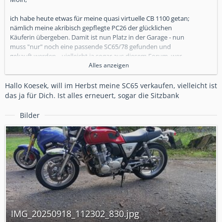
ich habe heute etwas für meine quasi virtuelle CB 1100 getan;
nämlich meine akribisch gepflegte PC26 der glücklichen
Käuferin übergeben. Damit ist nun Platz in der Garage - nun
muss "nur" noch eine passende SC65/78 gefunden und
gekauft werden... vielleicht ja sogar aus diesem Forum, wer
weiß.
Alles anzeigen
VG
Hallo Koesek, will im Herbst meine SC65 verkaufen, vielleicht ist
das ja für Dich. Ist alles erneuert, sogar die Sitzbank
Bilder
IMG_20250918_112302_830.jpg