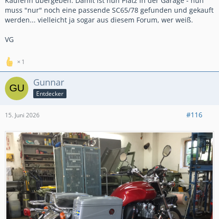
Käuferin übergeben. Damit ist nun Platz in der Garage - nun
muss "nur" noch eine passende SC65/78 gefunden und gekauft
werden... vielleicht ja sogar aus diesem Forum, wer weiß.
VG
1
Gunnar
Entdecker
#116
15. Juni 2026