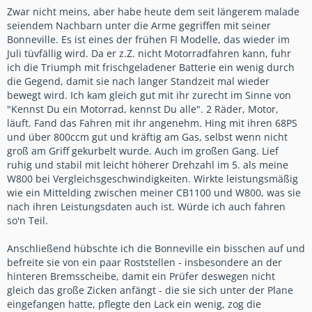
Zwar nicht meins, aber habe heute dem seit längerem malade
seiendem Nachbarn unter die Arme gegriffen mit seiner
Bonneville. Es ist eines der frühen FI Modelle, das wieder im
Juli tüvfällig wird. Da er z.Z. nicht Motorradfahren kann, fuhr
ich die Triumph mit frischgeladener Batterie ein wenig durch
die Gegend, damit sie nach langer Standzeit mal wieder
bewegt wird. Ich kam gleich gut mit ihr zurecht im Sinne von
"Kennst Du ein Motorrad, kennst Du alle". 2 Räder, Motor,
läuft. Fand das Fahren mit ihr angenehm. Hing mit ihren 68PS
und über 800ccm gut und kräftig am Gas, selbst wenn nicht
groß am Griff gekurbelt wurde. Auch im großen Gang. Lief
ruhig und stabil mit leicht höherer Drehzahl im 5. als meine
W800 bei Vergleichsgeschwindigkeiten. Wirkte leistungsmäßig
wie ein Mittelding zwischen meiner CB1100 und W800, was sie
nach ihren Leistungsdaten auch ist. Würde ich auch fahren
so'n Teil.
Anschließend hübschte ich die Bonneville ein bisschen auf und
befreite sie von ein paar Roststellen - insbesondere an der
hinteren Bremsscheibe, damit ein Prüfer deswegen nicht
gleich das große Zicken anfängt - die sie sich unter der Plane
eingefangen hatte, pflegte den Lack ein wenig, zog die