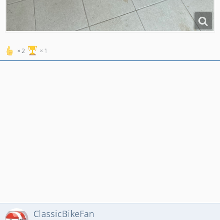
2
1
ClassicBikeFan