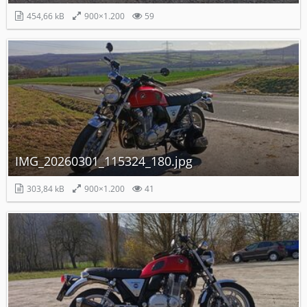
454,66 kB
900×1.200
59
IMG_20260301_115324_180.jpg
303,84 kB
900×1.200
41