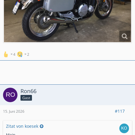
4
2
Ron66
Gast
#117
15. Juni 2026
Zitat von koesek
Moin,