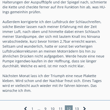
Halterungen der Auspufftöpfe und der Spiegel nach, schmierte
die Kette und checkte ferner auf ihre Funktion hin ab, was HU-
Ings gemeinhin prüfen.
Außerdem korrigierte ich den Luftdruck der Schlauchreifen,
solche Biester lassen nach meiner Erfahrung mit der Zeit
immer Luft, nach oben und hinmelte dabei einen Schlauch
meiner Standpumpe, der sich mit lautem Knall ins Nirvana
verabschiedete, kurz bevor hinten 2,7bar erreicht waren.
Seltsam und wunderlich, hatte er sonst bei vorherigen
Luftdruckkorrekturen an meinen Motorrädern bis hin zu
ähnlichen Drücken nicht aufgegeben. Werde heute eine neue
Pumpe irgendwo kaufen in der Hoffnung, dass sie länger
durchhält. Welche es wird, ist mir noch nicht klar.
Nächsten Monat lass ich der Triumph eine neue Plakette
kleben. Wird schon und der Nachbar freut sich. Eines Tages
wird er vielleicht auch wieder mit ihr fahren können. Das
wünsche ich ihm.
1
…
9
10
11
12
13