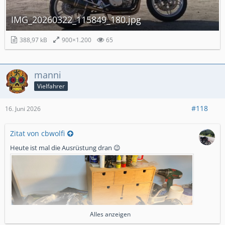
IMG_20260322_115849_180.jpg
388,97 kB
900×1.200
65
manni
Vielfahrer
#118
16. Juni 2026
Zitat von cbwolfi
Heute ist mal die Ausrüstung dran 😉
Alles anzeigen