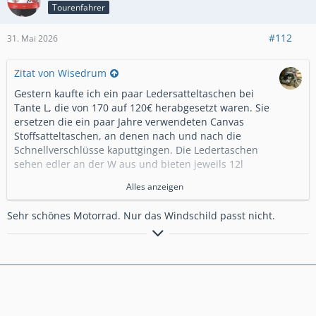
Tourenfahrer
#112
31. Mai 2026
Zitat von Wisedrum
Gestern kaufte ich ein paar Ledersatteltaschen bei
Tante L, die von 170 auf 120€ herabgesetzt waren. Sie
ersetzen die ein paar Jahre verwendeten Canvas
Stoffsatteltaschen, an denen nach und nach die
Schnellverschlüsse kaputtgingen. Die Ledertaschen
sehen edler an der W aus und bieten jeweils 12l
Fassungsvermögen. Heute fette ich das Leder zwecks
Alles anzeigen
Wetterbeständigkeit ein. Da ich erst abends eine
Runde mit ihnen drehen konnte, entstanden die
Sehr schönes Motorrad. Nur das Windschild passt nicht.
Bilder bei relativer Dunkelheit. Hat auch seinen Reiz.
Viel Freude am Classic- Bike- Fahren
wünscht ClassicBikeFan